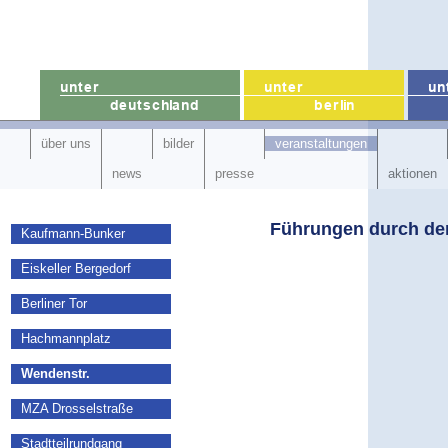
über uns
bilder
veranstaltungen
news
presse
aktionen
Führungen durch de
Kaufmann-Bunker
Eiskeller Bergedorf
Berliner Tor
Hachmannplatz
Wendenstr.
MZA Drosselstraße
Stadtteilrundgang