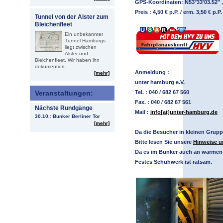
GPS-Koordinaten: N53°33'03.52'' ,
Preis : 4,50 € p.P. / erm. 3,50 € p.P.
Tunnel von der Alster zum
Bleichenfleet
Ein unbekannter
Tunnel Hamburgs
liegt zwischen
Alster und
Bleichenfleet. Wir haben ihn
dokumentiert.
Anmeldung :
[mehr]
unter hamburg e.V.
Veranstaltungen:
Tel. : 040 / 682 67 560
Fax. : 040 / 682 67 561
Nächste Rundgänge
Mail :
info[at]unter-hamburg.de
30.10.: Bunker Berliner Tor
[mehr]
Da die Besucher in kleinen Grup
Bitte lesen Sie unsere
Hinweise 
Da es im Bunker auch an warmen 
Festes Schuhwerk ist ratsam.