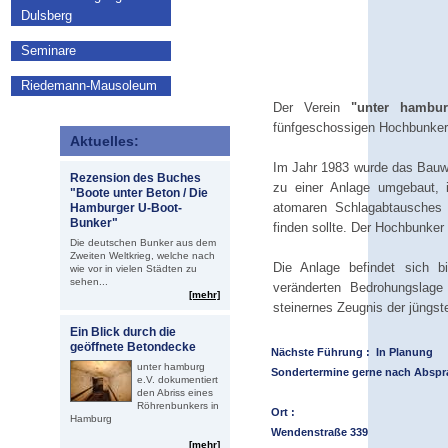
Dulsberg
Seminare
Riedemann-Mausoleum
Der Verein
"unter hambur
fünfgeschossigen Hochbunker 
Aktuelles:
Im Jahr 1983 wurde das Bauwe
Rezension des Buches
zu einer Anlage umgebaut, i
"Boote unter Beton / Die
atomaren Schlagabtausches
Hamburger U-Boot-
Bunker"
finden sollte. Der Hochbunker
Die deutschen Bunker aus dem
Zweiten Weltkrieg, welche nach
Die Anlage befindet sich bi
wie vor in vielen Städten zu
sehen...
veränderten Bedrohungslage
[mehr]
steinernes Zeugnis der jüngs
Ein Blick durch die
geöffnete Betondecke
Nächste Führung : In Planung
unter hamburg
Sondertermine gerne nach Abspr
e.V. dokumentiert
den Abriss eines
Röhrenbunkers in
Ort :
Hamburg
Wendenstraße 339
[mehr]