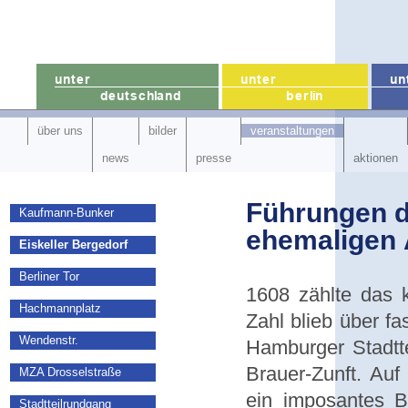
über uns
bilder
veranstaltungen
news
presse
aktionen
Führungen d
Kaufmann-Bunker
ehemaligen 
Eiskeller Bergedorf
Berliner Tor
1608 zählte das 
Hachmannplatz
Zahl blieb über f
Wendenstr.
Hamburger Stadtte
Brauer-Zunft. Auf
MZA Drosselstraße
ein imposantes B
Stadtteilrundgang