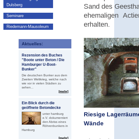
Dulsberg
Sand des Geesthan
ehemaligen Actie
Seminare
erhalten.
Riedemann-Mausoleum
Aktuelles:
Rezension des Buches
"Boote unter Beton / Die
Hamburger U-Boot-
Bunker"
Die deutschen Bunker aus dem
Zweiten Weltkrieg, welche nach
wie vor in vielen Städten zu
sehen...
[mehr]
Ein Blick durch die
geöffnete Betondecke
Riesige 
unter hamburg
e.V. dokumentiert
den Abriss eines
Wän
Röhrenbunkers in
Hamburg
[mehr]