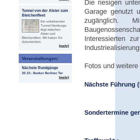
Die riesigen unt
Garage genutzt un
Tunnel von der Alster zum
Bleichenfleet
zugänglich. M
Ein unbekannter
Tunnel Hamburgs
Baugenossensch
liegt zwischen
Alster und
Interessierten z
Bleichenfleet. Wir haben ihn
dokumentiert.
Industriealisierun
[mehr]
Veranstaltungen:
Fotos und weitere
Nächste Rundgänge
30.10.: Bunker Berliner Tor
[mehr]
Nächste Führung (
Sondertermine ger