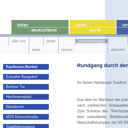
über uns
bilder
veranstaltungen
news
presse
aktionen
Rundgang durch de
Kaufmann-Bunker
Eiskeller Bergedorf
Im feinen Hamburger Stadtteil
Berliner Tor
Hachmannplatz
Aus dem im Nachlass der jüdis
nach zahlreichen Umbauarbeit
Wendenstr.
Zum Schutze des "Reichssta
MZA Drosselstraße
eine verbunkerte Befehlsste
Herrschaftskomplex der NS-Di
Stadtteilrundgang