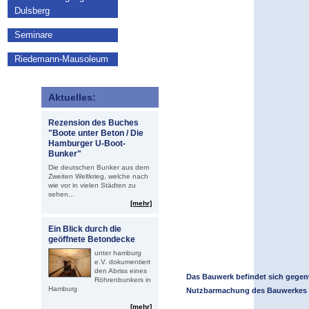
Dulsberg
Seminare
Riedemann-Mausoleum
Aktuelles:
Rezension des Buches
"Boote unter Beton / Die
Hamburger U-Boot-
Bunker"
Die deutschen Bunker aus dem
Zweiten Weltkrieg, welche nach
wie vor in vielen Städten zu
sehen...
[mehr]
Ein Blick durch die
geöffnete Betondecke
unter hamburg
e.V. dokumentiert
den Abriss eines
Das Bauwerk befindet sich gegenw
Röhrenbunkers in
Hamburg
Nutzbarmachung des Bauwerkes in 
[mehr]