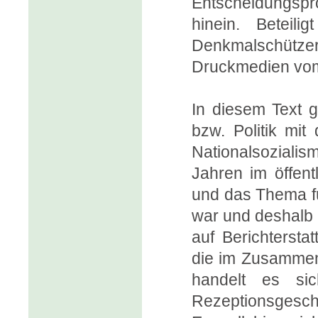
Entscheidungspr
hinein. Beteili
Denkmalschütz
Druckmedien vom „
In diesem Text g
bzw. Politik mit
Nationalsozialis
Jahren im öffent
und das Thema f
war und deshalb 
auf Berichterst
die im Zusammen
handelt es si
Rezeptionsgeschi