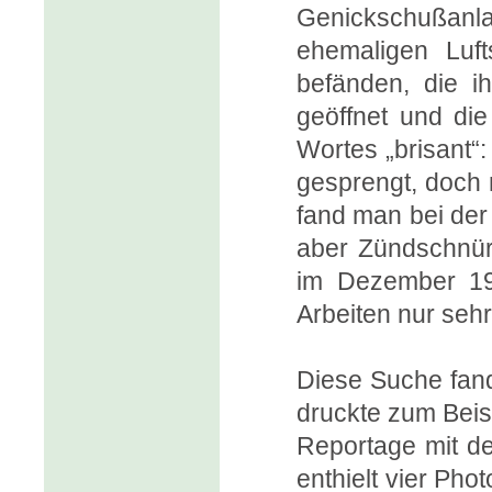
Genickschußanlag
ehemaligen Luft
befänden, die i
geöffnet und di
Wortes „brisant“
gesprengt, doch 
fand man bei der
aber Zündschnür
im Dezember 19
Arbeiten nur seh
Diese Suche fand
druckte zum Beis
Reportage mit de
enthielt vier Pho