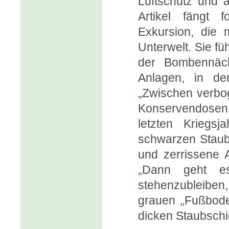
Luftschutz und 
Artikel fängt 
Exkursion, die 
Unterwelt. Sie fü
der Bombennäch
Anlagen, in de
„Zwischen verbog
Konservendosen
letzten Kriegs
schwarzen Staubs
und zerrissene 
„Dann geht es
stehenzubleibe
grauen „Fußboden
dicken Staubschic