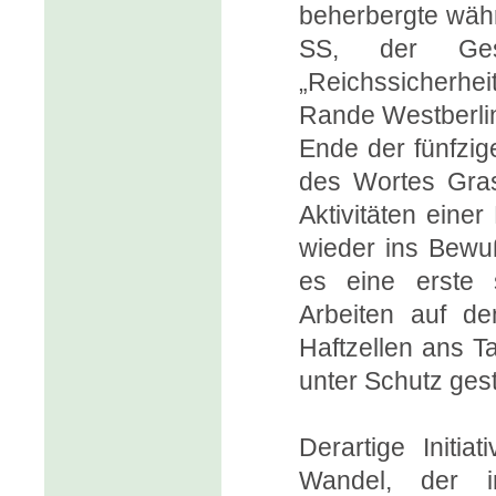
beherbergte währ
SS, der Gest
„Reichssicherh
Rande Westberlins
Ende der fünfzig
des Wortes Gras
Aktivitäten einer
wieder ins Bewuß
es eine erste 
Arbeiten auf d
Haftzellen ans T
unter Schutz gest
Derartige Initi
Wandel, der i