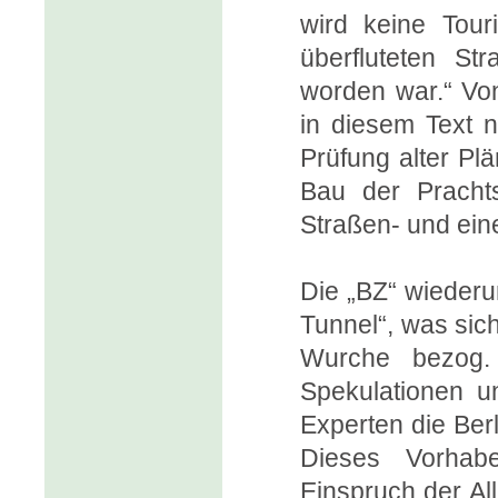
wird keine Tour
überfluteten St
worden war.“ Vo
in diesem Text n
Prüfung alter Plä
Bau der Pracht
Straßen- und ein
Die „BZ“ wiederu
Tunnel“, was sic
Wurche bezog.
Spekulationen u
Experten die Berl
Dieses Vorhab
Einspruch der All