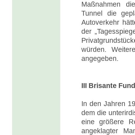
Maßnahmen dien
Tunnel die gep
Autoverkehr hätt
der „Tagesspieg
Privatgrundstüc
würden. Weitere
angegeben.
III Brisante Fu
In den Jahren 19
dem die unterird
eine größere Ro
angeklagter M