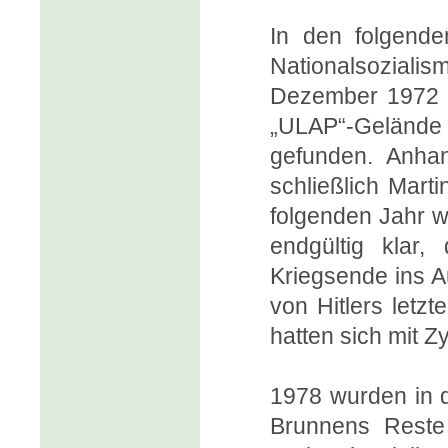
In den folgende
Nationalsozialis
Dezember 1972 b
„ULAP“-Gelände
gefunden. Anha
schließlich Mart
folgenden Jahr wu
endgültig klar,
Kriegsende ins A
von Hitlers letz
hatten sich mit 
1978 wurden in d
Brunnens Reste