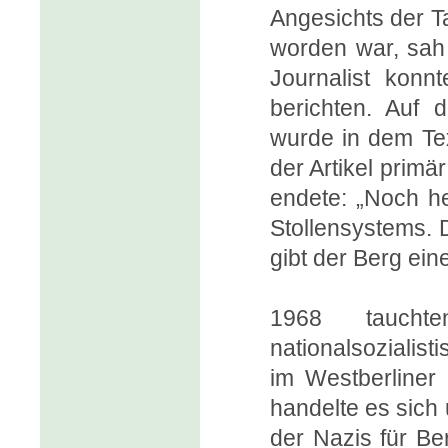
Angesichts der T
worden war, sah 
Journalist konn
berichten. Auf d
wurde in dem Tex
der Artikel primä
endete: „Noch h
Stollensystems. 
gibt der Berg ein
1968 taucht
nationalsozialis
im Westberliner 
handelte es sich 
der Nazis für Ber