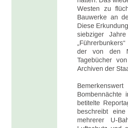
hätten. Das wied
Westen zu flüc
Bauwerke an de
Diese Erkundunge
siebziger Jahr
„Führerbunkers“
der von den N
Tagebücher von
Archiven der Sta
Bemerkenswert
Bombennächte i
betitelte Report
beschreibt eine
mehrerer U-Ba