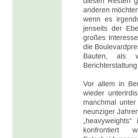
diesen Resten ge
anderen möchten 
wenn es irgend
jenseits der Ebe
großes Interesse
die Boulevardpre
Bauten, als w
Berichterstattun
Vor allem in Be
wieder unterirdi
manchmal unter 
neunziger Jahren
„heavyweights“ 
konfrontiert