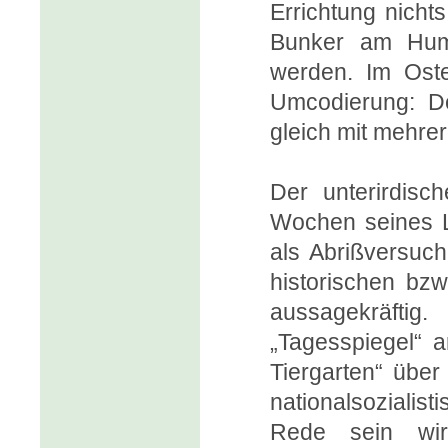
Errichtung nich
Bunker am Humb
werden. Im Oste
Umcodierung: De
gleich mit mehre
Der unterirdisch
Wochen seines L
als Abrißversu
historischen bzw
aussagekräftig
„Tagesspiegel“ 
Tiergarten“ übe
nationalsozialis
Rede sein wir