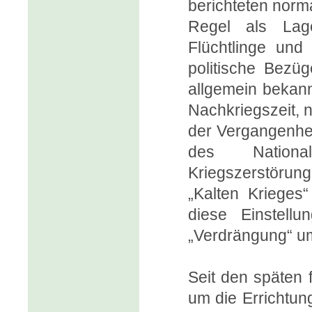
berichteten norm
Regel als Lag
Flüchtlinge und
politische Bezü
allgemein bekann
Nachkriegszeit, 
der Vergangenhei
des Nationa
Kriegszerstörun
„Kalten Krieges“
diese Einstell
„Verdrängung“ u
Seit den späten 
um die Errichtu