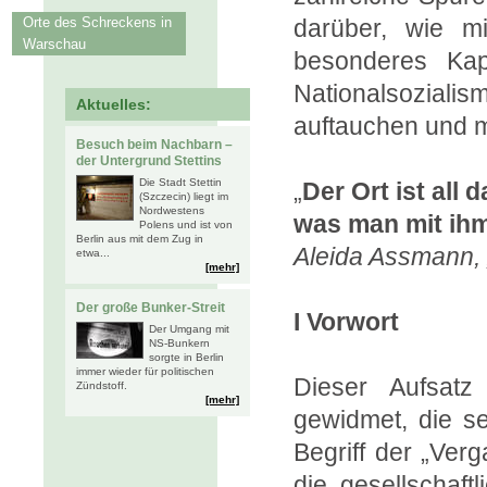
Orte des Schreckens in
darüber, wie m
Warschau
besonderes Kapi
Nationalsozialis
Aktuelles:
auftauchen und mi
Besuch beim Nachbarn –
der Untergrund Stettins
Die Stadt Stettin
„
Der Ort ist all
(Szczecin) liegt im
Nordwestens
was man mit ihm
Polens und ist von
Berlin aus mit dem Zug in
Aleida Assmann, 
etwa...
[mehr]
Der große Bunker-Streit
I Vorwort
Der Umgang mit
NS-Bunkern
sorgte in Berlin
immer wieder für politischen
Dieser Aufsatz
Zündstoff.
[mehr]
gewidmet, die se
Begriff der „Ver
die gesellschaft