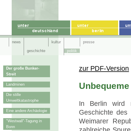
news
kultur
presse
geschichte
politik
zur PDF-Version
Der große Bunker-
Streit
Unbequeme 
Landminen
Die stille
Umweltkatastrophe
In Berlin wird
Eine andere Archäologie
Geschichte des 2
Weimarer Repub
"Westwall"-Tagung in
Bonn
zahlreiche Spuren