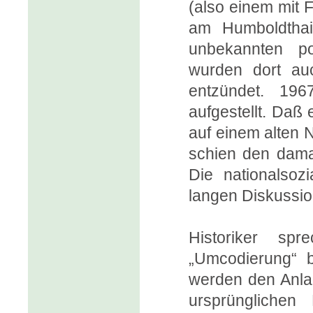
(also einem mit 
am Humboldthain
unbekannten po
wurden dort a
entzündet. 196
aufgestellt. Daß 
auf einem alten 
schien den damal
Die nationalsozi
langen Diskussio
Historiker s
„Umcodierung“ 
werden den Anla
ursprünglichen