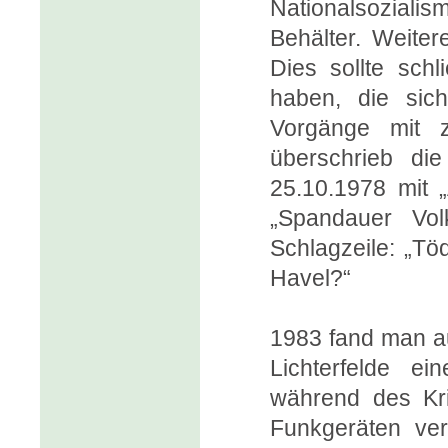
Nationalsozialis
Behälter. Weiter
Dies sollte schl
haben, die sic
Vorgänge mit za
überschrieb die
25.10.1978 mit „
„Spandauer Vol
Schlagzeile: „Tö
Havel?“
1983 fand man a
Lichterfelde ei
während des Kri
Funkgeräten ve