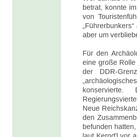
betrat, konnte i
von Touristenfüh
„Führerbunkers“ 
aber um verblieb
Für den Archäolo
eine große Rolle
der DDR-Grenzb
„archäologische
konservierte
Regierungsvierte
Neue Reichskanzl
den Zusammenbru
befunden hatten,
laut Kernd'l vor 