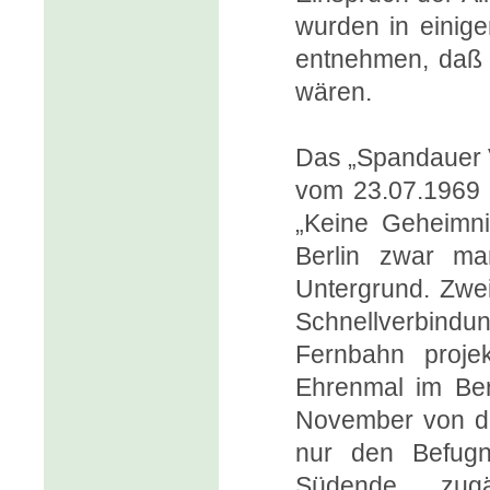
wurden in einige
entnehmen, daß 
wären.
Das „Spandauer V
vom 23.07.1969 b
„Keine Geheimni
Berlin zwar ma
Untergrund. Zwei
Schnellverbind
Fernbahn proje
Ehrenmal im Berl
November von de
nur den Befugni
Südende zugän