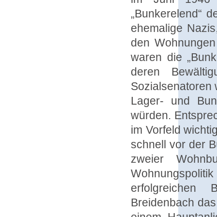
„Bunkerelend“ d
ehemalige Nazis
den Wohnungen s
waren die „Bunke
deren Bewältig
Sozialsenatoren 
Lager- und Bunk
würden. Entspre
im Vorfeld wicht
schnell vor der 
zweier Wohnbu
Wohnungspoliti
erfolgreichen 
Breidenbach das