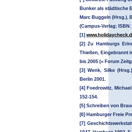
Bunker als städtische 
Marc Buggeln (Hrsg.), 
(Campus-Verlag; ISBN:
[1]
www.holidaycheck.de
[2] Zu Hamburgs Erinn
Thießen, Eingebrannt 
bis 2005 (= Forum Zeit
[3] Wenk, Silke (Hrsg
Berlin 2001.
[4] Foedrowitz, Michae
152-154.
[5] Schreiben von Brauer
[6] Hamburger Freie Pre
[7] Geschichtswerksta