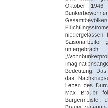
Oktober 1946 
Bunkerbewoh
Gesamtbevölkerun
Flüchtlingsst
niedergelassen 
Saisonarbeiter
untergebrach
„Wohnbunkerpr
Imaginationsan
Bedeutung. Das t
das Nachkriegse
Leben des Durch
Max Brauer fo
Bürgermeister, 
Brauer genannte 