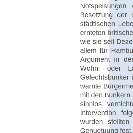
Notspeisungen 
Besetzung der 
städtischen Lebe
ernteten britisc
wie sie seit De
allem für Hambu
Argument in der
Wohn- oder La
Gefechtsbunker i
warnte Bürgermei
mit den Bunkern d
sinnlos vernich
Intervention fo
wurden, stellte
Genugtuung fest