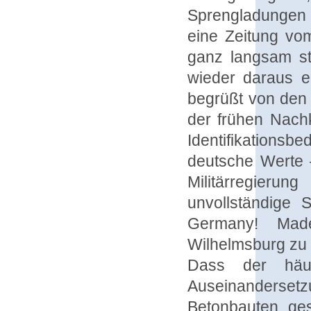
Sprengladungen 
eine Zeitung vo
ganz langsam st
wieder daraus em
begrüßt von den 
der frühen Nachk
Identifikation
deutsche Werte 
Militärregieru
unvollständige 
Germany! Made
Wilhelmsburg zu l
Dass der häuf
Auseinanderset
Betonbauten gesc