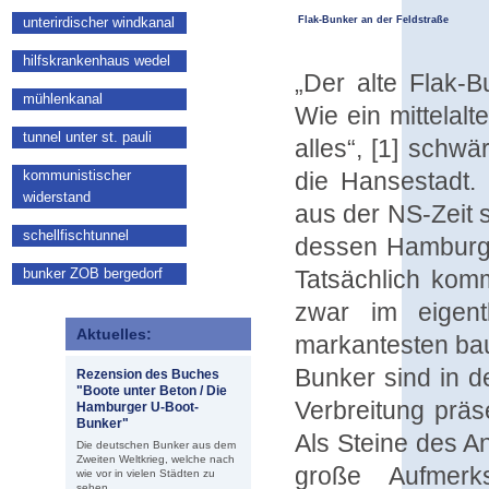
unterirdischer windkanal
Flak-Bunker an der Feldstraße
hilfskrankenhaus wedel
„Der alte Flak-B
mühlenkanal
Wie ein mittelal
tunnel unter st. pauli
alles“, [1] schw
kommunistischer
die Hansestadt.
widerstand
aus der NS-Zeit 
schellfischtunnel
dessen Hamburg 
bunker ZOB bergedorf
Tatsächlich ko
zwar im eigent
Aktuelles:
markantesten bau
Bunker sind in d
Rezension des Buches
"Boote unter Beton / Die
Verbreitung präs
Hamburger U-Boot-
Bunker"
Als Steine des A
Die deutschen Bunker aus dem
Zweiten Weltkrieg, welche nach
große Aufmerk
wie vor in vielen Städten zu
sehen...