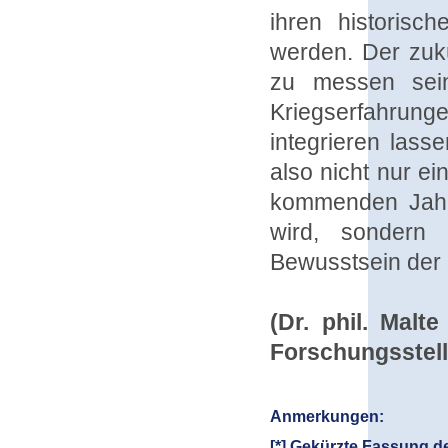
ihren historisc
werden. Der zuk
zu messen sein
Kriegserfahrun
integrieren lass
also nicht nur ei
kommenden Jahre
wird, sondern 
Bewusstsein der 
(Dr. phil. Malt
Forschungsstell
Anmerkungen:
[*] Gekürzte Fassung d