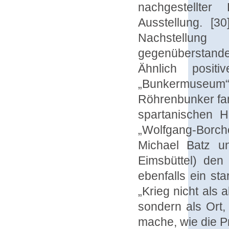
nachgestellte
Ausstellung. [3
Nachstellung
gegenüberstande
Ähnlich posit
„Bunkermuseum“ 
Röhrenbunker fa
spartanischen H
„Wolfgang-Borch
Michael Batz un
Eimsbüttel) den
ebenfalls ein st
„Krieg nicht als
sondern als Ort
mache, wie die P