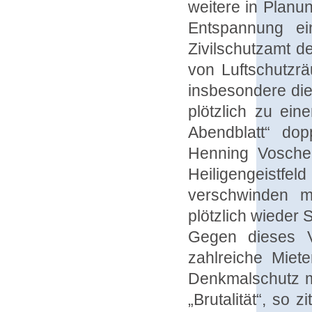
weitere in Planu
Entspannung ei
Zivilschutzamt d
von Luftschutzrä
insbesondere di
plötzlich zu ei
Abendblatt“ dop
Henning Vosche
Heiligengeistfel
verschwinden m
plötzlich wieder
Gegen dieses Vo
zahlreiche Miet
Denkmalschutz m
„Brutalität“, so 