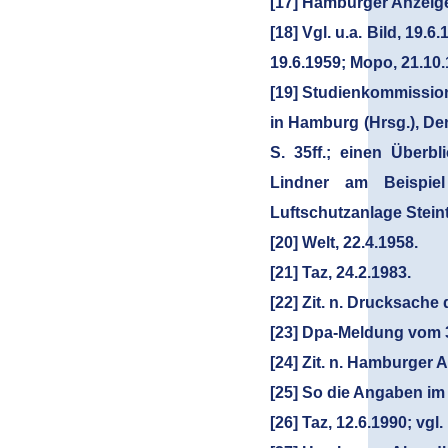
[17] Hamburger Anzeiger
[18] Vgl. u.a. Bild, 19
19.6.1959; Mopo, 21.10.
[19] Studienkommission
in Hamburg (Hrsg.), D
S. 35ff.; einen Überbl
Lindner am Beispiel
Luftschutzanlage Steint
[20] Welt, 22.4.1958.
[21] Taz, 24.2.1983.
[22] Zit. n. Drucksache
[23] Dpa-Meldung vom 3
[24] Zit. n. Hamburger A
[25] So die Angaben im
[26] Taz, 12.6.1990; vg