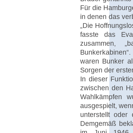
Für die Hamburge
in denen das ver
„Die Hoffnungsl
fasste das Eva
zusammen, „ba
Bunkerkabinen“.
waren Bunker als
Sorgen der erste
In dieser Funkti
zwischen den Ha
Wahlkämpfen wur
ausgespielt, wen
unterstellt oder
Demgemäß beklag
im Juni 1946 a