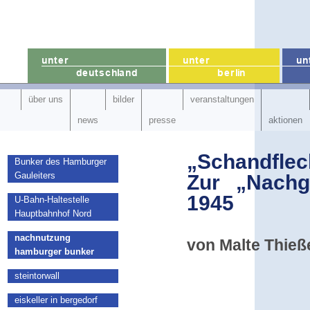
über uns
bilder
veranstaltungen
news
presse
aktionen
„Schandflec
Bunker des Hamburger
Gauleiters
Zur „Nachg
1945
U-Bahn-Haltestelle
Hauptbahnhof Nord
nachnutzung
von Malte Thieße
hamburger bunker
steintorwall
eiskeller in bergedorf