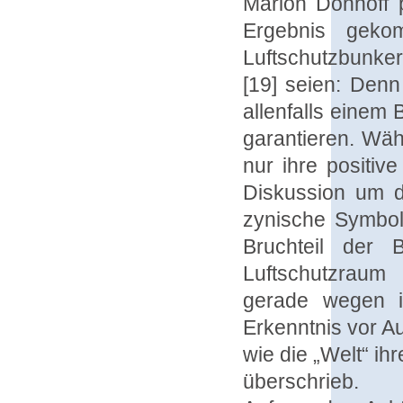
Marion Dönhoff 
Ergebnis geko
Luftschutzbunker
[19] seien: Den
allenfalls einem
garantieren. Wäh
nur ihre positive
Diskussion um d
zynische Symbole
Bruchteil der 
Luftschutzraum 
gerade wegen i
Erkenntnis vor Au
wie die „Welt“ ih
überschrieb.