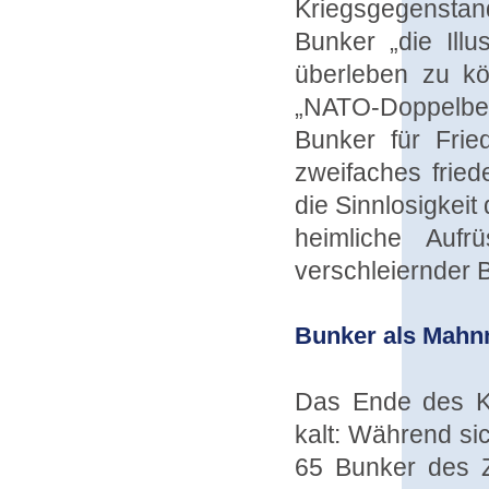
Kriegsgegenstan
Bunker „die Illu
überleben zu kö
„NATO-Doppelbes
Bunker für Fri
zweifaches fried
die Sinnlosigkei
heimliche Auf
verschleiernder 
Bunker als Mahn
Das Ende des Ka
kalt: Während si
65 Bunker des Z