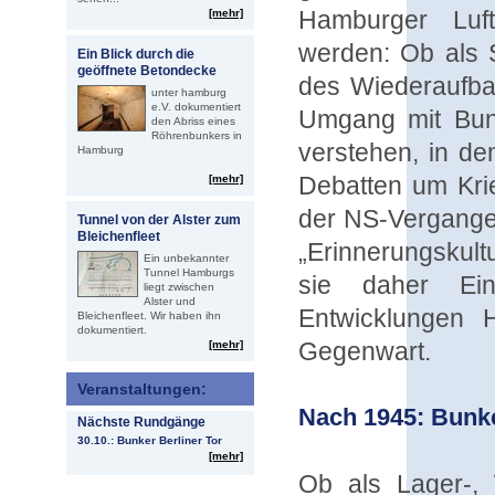
Hamburger Luft
[mehr]
werden: Ob als 
Ein Blick durch die
geöffnete Betondecke
des Wiederaufbau
unter hamburg
e.V. dokumentiert
Umgang mit Bunk
den Abriss eines
Röhrenbunkers in
verstehen, in de
Hamburg
Debatten um Kri
[mehr]
der NS-Vergange
Tunnel von der Alster zum
Bleichenfleet
„Erinnerungskultu
Ein unbekannter
Tunnel Hamburgs
sie daher Einb
liegt zwischen
Alster und
Entwicklungen 
Bleichenfleet. Wir haben ihn
dokumentiert.
Gegenwart.
[mehr]
Veranstaltungen:
Nach 1945: Bunke
Nächste Rundgänge
30.10.: Bunker Berliner Tor
[mehr]
Ob als Lager-, 