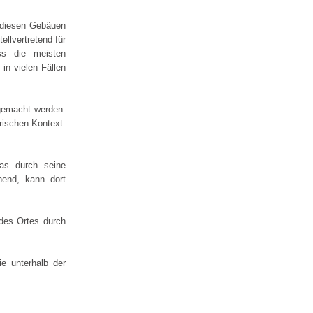
n diesen Gebäuen
llvertretend für
ss die meisten
in vielen Fällen
 gemacht werden.
orischen Kontext.
das durch seine
hend, kann dort
 des Ortes durch
e unterhalb der