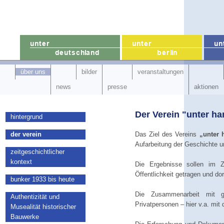
über uns
bilder
veranstaltungen
news
presse
aktionen
Der Verein "unter ha
hintergrund
der verein
Das Ziel des Vereins
„unter 
Aufarbeitung der Geschichte u
zeitgeschichtlicher
kontext
Die Ergebnisse sollen im Z
Öffentlichkeit getragen und dor
bunker 1933 bis heute
Die Zusammenarbeit mit ges
Authentizität und
Privatpersonen – hier v.a. mit
Musealität historischer
Bauwerke