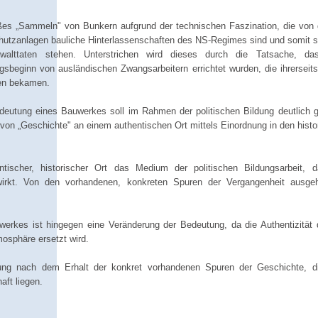
loßes „Sammeln" von Bunkern aufgrund der technischen Faszination, die vo
chutzanlagen bauliche Hinterlassenschaften des NS-Regimes sind und somit ste
alttaten stehen. Unterstrichen wird dieses durch die Tatsache, da
sbeginn von ausländischen Zwangsarbeitern errichtet wurden, die ihrerseits 
ken bekamen.
edeutung eines Bauwerkes soll im Rahmen der politischen Bildung deutlich
ng von „Geschichte" an einem authentischen Ort mittels Einordnung in den hist
tischer, historischer Ort das Medium der politischen Bildungsarbeit, 
wirkt. Von den vorhandenen, konkreten Spuren der Vergangenheit ausge
werkes ist hingegen eine Veränderung der Bedeutung, da die Authentizität
mosphäre ersetzt wird.
rung nach dem Erhalt der konkret vorhandenen Spuren der Geschichte, di
ft liegen.