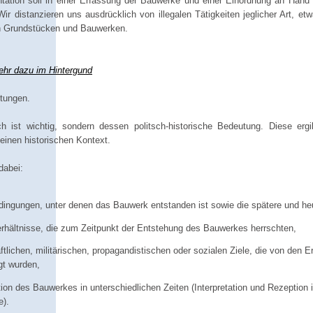
ation soll in einer Erfassung der Bauwerke und einer Einordnung an Hand 
Wir distanzieren uns ausdrücklich von illegalen Tätigkeiten jeglicher Art, e
on Grundstücken und Bauwerken.
hr dazu im Hintergund
tungen.
 ist wichtig, sondern dessen politsch-historische Bedeutung. Diese ergi
inen historischen Kontext.
dabei:
edingungen, unter denen das Bauwerk entstanden ist sowie die spätere und he
Verhältnisse, die zum Zeitpunkt der Entstehung des Bauwerkes herrschten,
aftlichen, militärischen, propagandistischen oder sozialen Ziele, die von den 
gt wurden,
ation des Bauwerkes in unterschiedlichen Zeiten (Interpretation und Rezeption 
e).