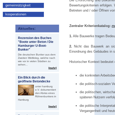
Die Erforschung und Dokument
gemeinnützigkeit
Bewertungskriterien erfolgen. 
Betreten und / oder Öffnen v
kooperationen
Zentraler Kriterienkatalog:
me
Aktuelles:
1.
Alle Bauwerke tragen Bedeu
Rezension des Buches
"Boote unter Beton / Die
Hamburger U-Boot-
2.
Nicht das Bauwerk an sich
Bunker"
Einordnung des Gebäudes in se
Die deutschen Bunker aus dem
Zweiten Weltkrieg, welche nach
wie vor in vielen Städten zu
Historischer Kontext bedeutet 
sehen...
[mehr]
die konkreten Arbeitsb
Ein Blick durch die
geöffnete Betondecke
die politisch-sozialen 
unter hamburg
e.V. dokumentiert
die politischen, wirtsch
den Abriss eines
Röhrenbunkers in
späteren Nutzern verfol
Hamburg
die politische Interpret
[mehr]
Vergangenheit und heut