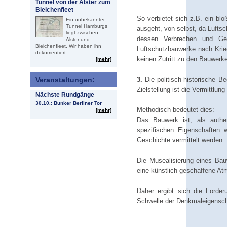
Tunnel von der Alster zum
Bleichenfleet
So verbietet sich z.B. ein b
Ein unbekannter
Tunnel Hamburgs
ausgeht, von selbst, da Lufts
liegt zwischen
dessen Verbrechen und Gew
Alster und
Bleichenfleet. Wir haben ihn
Luftschutzbauwerke nach Krieg
dokumentiert.
keinen Zutritt zu den Bauwer
[mehr]
3.
Die politisch-historische B
Veranstaltungen:
Zielstellung ist die Vermittlu
Nächste Rundgänge
30.10.: Bunker Berliner Tor
Methodisch bedeutet dies:
[mehr]
Das Bauwerk ist, als authen
spezifischen Eigenschaften 
Geschichte vermittelt werden.
Die Musealisierung eines Bau
eine künstlich geschaffene At
Daher ergibt sich die Forde
Schwelle der Denkmaleigenscha