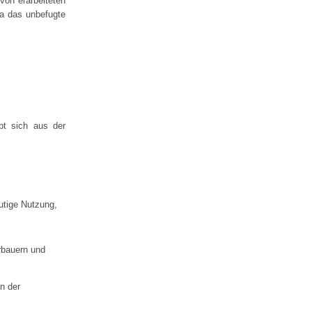
von erarbeiteten
twa das unbefugte
bt sich aus der
utige Nutzung,
Erbauern und
in der