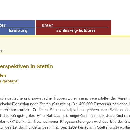
der
rspektiven in Stettin
ten
n geplant.
ch deutsche und sowjetische Truppen zu erinnern, veranstaltet der Verein „
torische Exkursion nach Stettin (Szczecin). Die 400 000 Einwohner zählende H
 Geschichte zurück. Zu ihren Sehenswürdigkeiten gehören das Schloss 
d das Königstor, das Rote Rathaus, die ungewöhnliche Herz Jesu-Kirche, 
darno??“-Denkmal. Trotz schwerer Kriegszerstörungen wird das Bild der St
tur des 19. Jahrhunderts bestimmt. Seit 1989 herrscht in Stettin große Auf