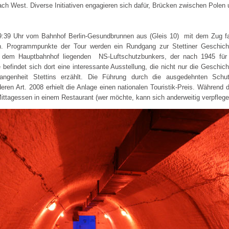
nach West. Diverse Initiativen engagieren sich dafür, Brücken zwischen Polen
9:39 Uhr vom Bahnhof Berlin-Gesundbrunnen aus (Gleis 10) mit dem Zug f
fen. Programmpunkte der Tour werden ein Rundgang zur Stettiner Geschich
r dem Hauptbahnhof liegenden NS-Luftschutzbunkers, der nach 1945 für 
befindet sich dort eine interessante Ausstellung, die nicht nur die Geschic
ngenheit Stettins erzählt. Die Führung durch die ausgedehnten Schut
ren Art. 2008 erhielt die Anlage einen nationalen Touristik-Preis. Während d
Mittagessen in einem Restaurant (wer möchte, kann sich anderweitig verpflege