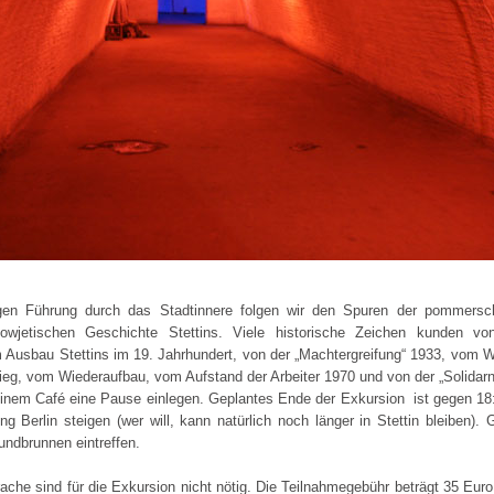
igen Führung durch das Stadtinnere folgen wir den Spuren der pommersc
sowjetischen Geschichte Stettins. Viele historische Zeichen kunden v
 Ausbau Stettins im 19. Jahrhundert, von der „Machtergreifung“ 1933, vom 
ieg, vom Wiederaufbau, vom Aufstand der Arbeiter 1970 und von der „Solida
einem Café eine Pause einlegen. Geplantes Ende der Exkursion ist gegen 18
g Berlin steigen (wer will, kann natürlich noch länger in Stettin bleiben).
undbrunnen eintreffen.
che sind für die Exkursion nicht nötig. Die Teilnahmegebühr beträgt 35 Euro 