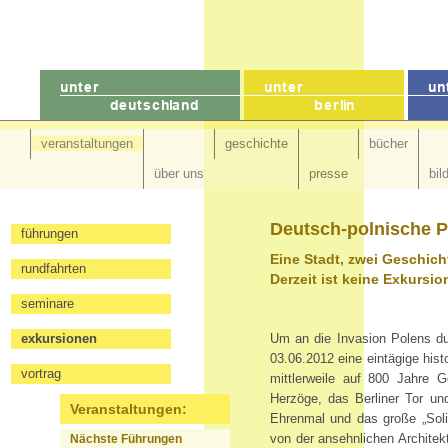
veranstaltungen
geschichte
bücher
über uns
presse
bil
Deutsch-polnische Pe
führungen
Eine Stadt, zwei Geschich
rundfahrten
Derzeit ist keine Exkursio
seminare
exkursionen
Um an die Invasion Polens dur
03.06.2012 eine eintägige his
vortrag
mittlerweile auf 800 Jahre
Herzöge, das Berliner Tor un
Veranstaltungen:
Ehrenmal und das große „Soli
von der ansehnlichen Architek
Nächste Führungen