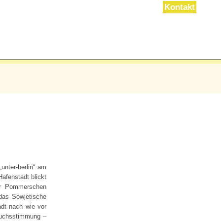
Kontakt
unter-berlin“ am
afenstadt blickt
der Pommerschen
das Sowjetische
adt nach wie vor
bruchsstimmung –