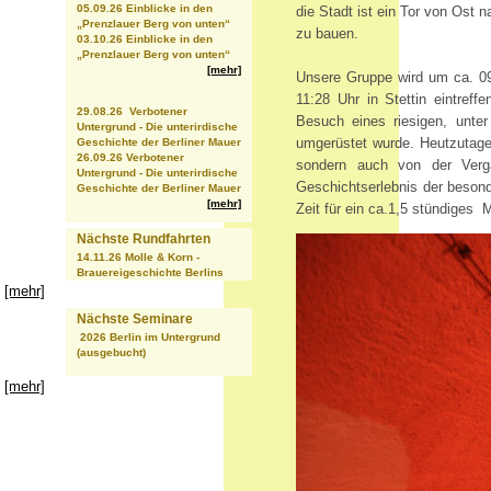
05.09.26 Einblicke in den
die Stadt ist ein Tor von Ost 
„Prenzlauer Berg von unten“
zu bauen.
03.10.26 Einblicke in den
„Prenzlauer Berg von unten“
[mehr]
Unsere Gruppe wird um ca. 0
11:28 Uhr in Stettin eintref
29.08.26 Verbotener
Besuch eines riesigen, unte
Untergrund - Die unterirdische
umgerüstet wurde. Heutzutage 
Geschichte der Berliner Mauer
26.09.26 Verbotener
sondern auch von der Verga
Untergrund - Die unterirdische
Geschichtserlebnis der besonde
Geschichte der Berliner Mauer
[mehr]
Zeit für ein ca.1,5 stündiges 
Nächste Rundfahrten
14.11.26 Molle & Korn -
Brauereigeschichte Berlins
[mehr]
Nächste Seminare
2026 Berlin im Untergrund
(ausgebucht)
[mehr]