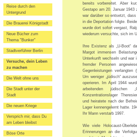
bereits vorbereitet. Aber k
Reise durch den
Gestapo am 20. Januar 1943 z
Untergrund
war darüber so entsetzt, dass 
in die Deportation folgte. Bei
Die Brauerei Königstadt
wurde dort sofort vergast, Ral
Neue Bücher zum
wiederum versuchte, sich im 
Thema "Bunker"
Ihre Existenz als „U-Boot“ d
Stadtverführer Berlin
Margot immensen Belastung
Unterkunft wechseln und war i
Versuche, dein Leben
fremder Personen angewies
zu machen
Gegenleistungen verlangten (
Um weniger „jüdisch“ auszuse
Die Welt ohne uns
operieren. Im April 1944 wur
Die Stadt unter der
arbeitenden jüdischen „
Stadt
Konzentrationslager Theresie
und heiratete nach der Befrei
Die neuen Kriege
Lager kennengelernt hatte. 194
Ihr Mann verstarb 1997.
Versprich mir, dass Du
am Leben bleibst
Wie viele Holocaust-Überleb
Erinnerungen an die Verfolg
Böse Orte