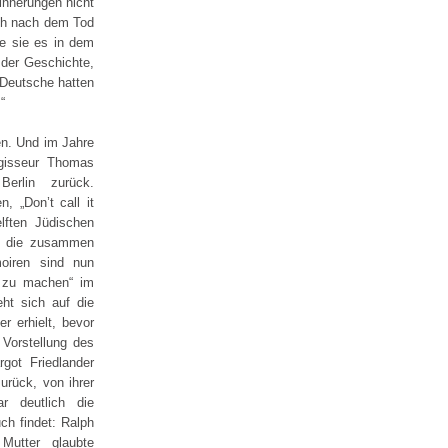
innerungen nicht
ich nach dem Tod
e sie es in dem
 der Geschichte,
 Deutsche hatten
“
en. Und im Jahre
gisseur Thomas
erlin zurück.
, „Don’t call it
lften Jüdischen
nd die zusammen
oiren sind nun
 zu machen“ im
eht sich auf die
er erhielt, bevor
 Vorstellung des
got Friedlander
urück, von ihrer
r deutlich die
ch findet: Ralph
Mutter glaubte