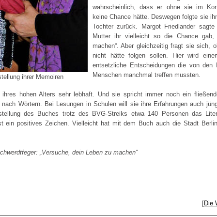
wahrscheinlich, dass er ohne sie im Konz
keine Chance hätte. Deswegen folgte sie ihm
Tochter zurück. Margot Friedlander sagte
Mutter ihr vielleicht so die Chance gab,
machen“. Aber gleichzeitig fragt sie sich, 
nicht hätte folgen sollen. Hier wird eine
entsetzliche Entscheidungen die von den N
Menschen manchmal treffen mussten.
stellung ihrer Memoiren
z ihres hohen Alters sehr lebhaft. Und sie spricht immer noch ein fließend
e nach Wörtern. Bei Lesungen in Schulen will sie ihre Erfahrungen auch jü
rstellung des Buches trotz des BVG-Streiks etwa 140 Personen das Liter
ist ein positives Zeichen. Vielleicht hat mit dem Buch auch die Stadt Berlin
Schwerdtfeger: „Versuche, dein Leben zu machen“
[
Die 