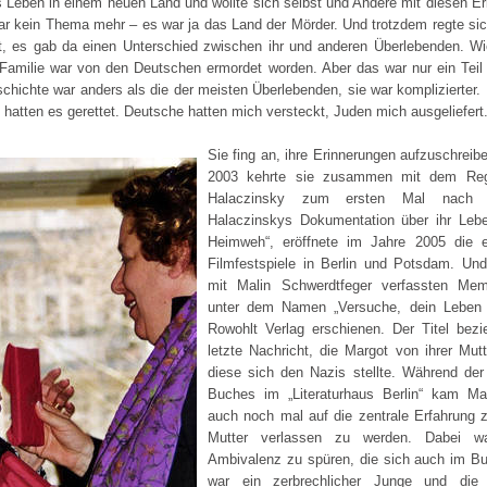
s Leben in einem neuen Land und wollte sich selbst und Andere mit diesen Er
ar kein Thema mehr – es war ja das Land der Mörder. Und trotzdem regte s
, es gab da einen Unterschied zwischen ihr und anderen Überlebenden. Wi
 Familie war von den Deutschen ermordet worden. Aber das war nur ein Teil
hichte war anders als die der meisten Überlebenden, sie war komplizierter.
hatten es gerettet. Deutsche hatten mich versteckt, Juden mich ausgeliefert.
Sie fing an, ihre Erinnerungen aufzuschreib
2003 kehrte sie zusammen mit dem Re
Halaczinsky zum ersten Mal nach B
Halaczinskys Dokumentation über ihr Leben
Heimweh“, eröffnete im Jahre 2005 die e
Filmfestspiele in Berlin und Potsdam. U
mit Malin Schwerdtfeger verfassten Mem
unter dem Namen „Versuche, dein Leben
Rowohlt Verlag erschienen. Der Titel bezi
letzte Nachricht, die Margot von ihrer Mutt
diese sich den Nazis stellte. Während der
Buches im „Literaturhaus Berlin“ kam Mar
auch noch mal auf die zentrale Erfahrung z
Mutter verlassen zu werden. Dabei wa
Ambivalenz zu spüren, die sich auch im Bu
war ein zerbrechlicher Junge und die 