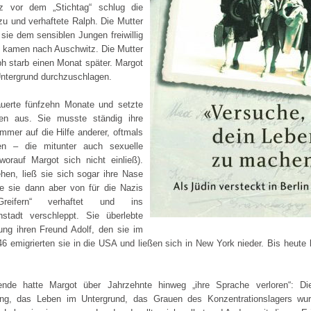
urz vor dem „Stichtag“ schlug die
u und verhaftete Ralph. Die Mutter
sie dem sensiblen Jungen freiwillig
de kamen nach Auschwitz. Die Mutter
ph starb einen Monat später. Margot
Untergrund durchzuschlagen.
auerte fünfzehn Monate und setzte
en aus. Sie musste ständig ihre
mmer auf die Hilfe anderer, oftmals
en – die mitunter auch sexuelle
worauf Margot sich nicht einließ).
hen, ließ sie sich sogar ihre Nase
de sie dann aber von für die Nazis
Greifern“ verhaftet und ins
nstadt verschleppt. Sie überlebte
ung ihren Freund Adolf, den sie im
6 emigrierten sie in die USA und ließen sich in New York nieder. Bis heute l
ende hatte Margot über Jahrzehnte hinweg „ihre Sprache verloren“: Di
ung, das Leben im Untergrund, das Grauen des Konzentrationslagers wu