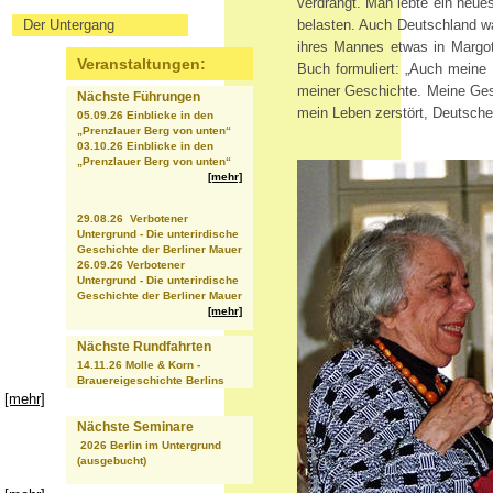
verdrängt. Man lebte ein neue
Der Untergang
belasten. Auch Deutschland w
ihres Mannes etwas in Margot
Veranstaltungen:
Buch formuliert: „Auch meine
meiner Geschichte. Meine Gesc
Nächste Führungen
mein Leben zerstört, Deutsche 
05.09.26 Einblicke in den
„Prenzlauer Berg von unten“
03.10.26 Einblicke in den
„Prenzlauer Berg von unten“
[mehr]
29.08.26 Verbotener
Untergrund - Die unterirdische
Geschichte der Berliner Mauer
26.09.26 Verbotener
Untergrund - Die unterirdische
Geschichte der Berliner Mauer
[mehr]
Nächste Rundfahrten
14.11.26 Molle & Korn -
Brauereigeschichte Berlins
[mehr]
Nächste Seminare
2026 Berlin im Untergrund
(ausgebucht)