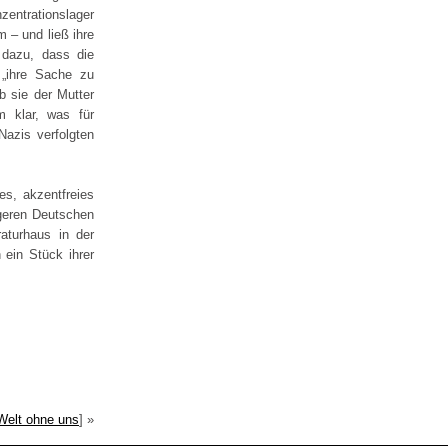
entrationslager
 – und ließ ihre
 dazu, dass die
 „ihre Sache zu
ob sie der Mutter
m klar, was für
azis verfolgten
es, akzentfreies
ngeren Deutschen
aturhaus in der
 ein Stück ihrer
Welt ohne uns
] »