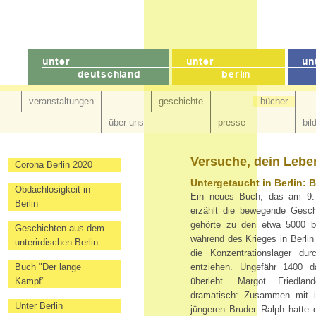
veranstaltungen
geschichte
bücher
über uns
presse
bil
Versuche, dein Leb
Corona Berlin 2020
Untergetaucht in Berlin: 
Obdachlosigkeit in
Ein neues Buch, das am 9. M
Berlin
erzählt die bewegende Gesch
gehörte zu den etwa 5000 bi
Geschichten aus dem
während des Krieges in Berlin 
unterirdischen Berlin
die Konzentrationslager d
Buch "Der lange
entziehen. Ungefähr 1400 
Kampf"
überlebt. Margot Friedla
dramatisch: Zusammen mit i
Unter Berlin
jüngeren Bruder Ralph hatte di