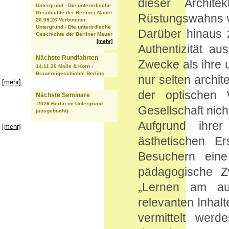
dieser Archit
Untergrund - Die unterirdische
Geschichte der Berliner Mauer
Rüstungswahns v
26.09.26 Verbotener
Untergrund - Die unterirdische
Darüber hinaus 
Geschichte der Berliner Mauer
[mehr]
Authentizität au
Nächste Rundfahrten
Zwecke als ihre 
14.11.26 Molle & Korn -
Brauereigeschichte Berlins
nur selten archit
[mehr]
der optischen
Nächste Seminare
2026 Berlin im Untergrund
Gesellschaft nic
(ausgebucht)
Aufgrund ihrer
[mehr]
ästhetischen E
Besuchern eine
pädagogische Z
„Lernen am aut
relevanten Inhal
vermittelt werd