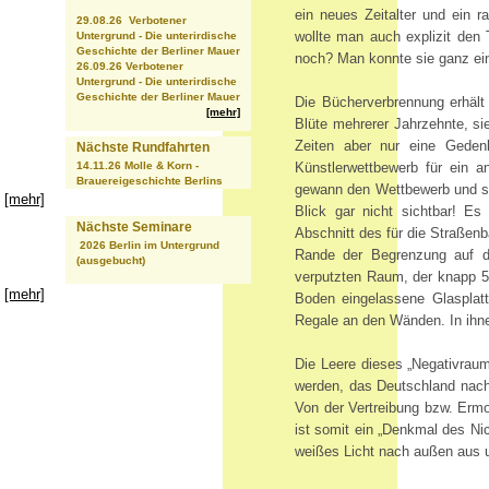
ein neues Zeitalter und ein r
29.08.26 Verbotener
wollte man auch explizit den
Untergrund - Die unterirdische
Geschichte der Berliner Mauer
noch? Man konnte sie ganz ein
26.09.26 Verbotener
Untergrund - Die unterirdische
Geschichte der Berliner Mauer
Die Bücherverbrennung erhält
[mehr]
Blüte mehrerer Jahrzehnte, si
Zeiten aber nur eine Gedenk
Nächste Rundfahrten
14.11.26 Molle & Korn -
Künstlerwettbewerb für ein 
Brauereigeschichte Berlins
gewann den Wettbewerb und se
[mehr]
Blick gar nicht sichtbar! Es
Nächste Seminare
Abschnitt des für die Straßen
2026 Berlin im Untergrund
Rande der Begrenzung auf d
(ausgebucht)
verputzten Raum, der knapp 5
[mehr]
Boden eingelassene Glasplatt
Regale an den Wänden. In ihne
Die Leere dieses „Negativrau
werden, das Deutschland nach 
Von der Vertreibung bzw. Ermo
ist somit ein „Denkmal des Ni
weißes Licht nach außen aus u