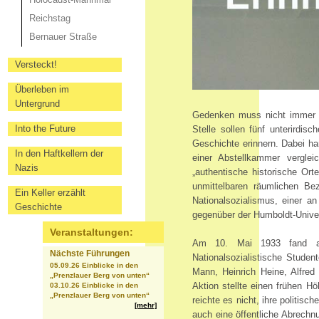
Reichstag
Bernauer Straße
Versteckt!
Überleben im
Untergrund
Gedenken muss nicht immer a
Into the Future
Stelle sollen fünf unterirdi
Geschichte erinnern. Dabei ha
In den Haftkellern der
einer Abstellkammer vergle
Nazis
„authentische historische Ort
unmittelbaren räumlichen Be
Ein Keller erzählt
Nationalsozialismus, einer a
Geschichte
gegenüber der Humboldt-Univer
Veranstaltungen:
Am 10. Mai 1933 fand auf
Nächste Führungen
Nationalsozialistische Stude
05.09.26 Einblicke in den
Mann, Heinrich Heine, Alfred
„Prenzlauer Berg von unten“
Aktion stellte einen frühen H
03.10.26 Einblicke in den
„Prenzlauer Berg von unten“
reichte es nicht, ihre politis
[mehr]
auch eine öffentliche Abrechnu