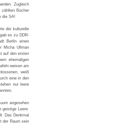
werden. Zugleich
s zählten Bücher
e die SA!
e die kulturelle
“ gab es zu DDR-
dt Berlin einen
er Micha Ullman
t auf den ersten
inem ehemaligen
tafeln weisen am
hlossenen, weiß
urch eine in den
stehen nur leere
annten.
Vakuum angesehen
 geistige Leere.
olt. Das Denkmal
lt der Raum sein