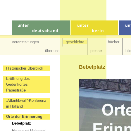
veranstaltungen
geschichte
bücher
über uns
presse
bil
Bebelplatz
Historischer Überblick
Eröffnung des
Gedenkortes
Papestraße
„Atlantikwall“-Konferenz
in Holland
Orte der Erinnerung
Bebelplatz
Holocaust-Mahnmal