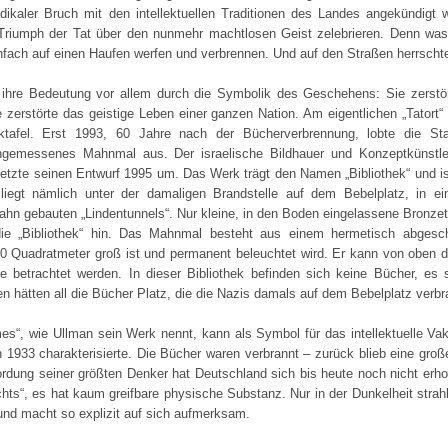
adikaler Bruch mit den intellektuellen Traditionen des Landes angekündigt 
 Triumph der Tat über den nunmehr machtlosen Geist zelebrieren. Denn wa
fach auf einen Haufen werfen und verbrennen. Und auf den Straßen herrscht
 ihre Bedeutung vor allem durch die Symbolik des Geschehens: Sie zerstört
e zerstörte das geistige Leben einer ganzen Nation. Am eigentlichen „Tatort
tafel. Erst 1993, 60 Jahre nach der Bücherverbrennung, lobte die Sta
angemessenes Mahnmal aus. Der israelische Bildhauer und Konzeptkünstl
tzte seinen Entwurf 1995 um. Das Werk trägt den Namen „Bibliothek“ und is
 liegt nämlich unter der damaligen Brandstelle auf dem Bebelplatz, in e
bahn gebauten „Lindentunnels“. Nur kleine, in den Boden eingelassene Bronze
ie „Bibliothek“ hin. Das Mahnmal besteht aus einem hermetisch abgesc
0 Quadratmeter groß ist und permanent beleuchtet wird. Er kann von oben d
e betrachtet werden. In dieser Bibliothek befinden sich keine Bücher, es 
n hätten all die Bücher Platz, die die Nazis damals auf dem Bebelplatz verbr
mes“, wie Ullman sein Werk nennt, kann als Symbol für das intellektuelle 
1933 charakterisierte. Die Bücher waren verbrannt – zurück blieb eine große
rdung seiner größten Denker hat Deutschland sich bis heute noch nicht erh
chts“, es hat kaum greifbare physische Substanz. Nur in der Dunkelheit strah
nd macht so explizit auf sich aufmerksam.