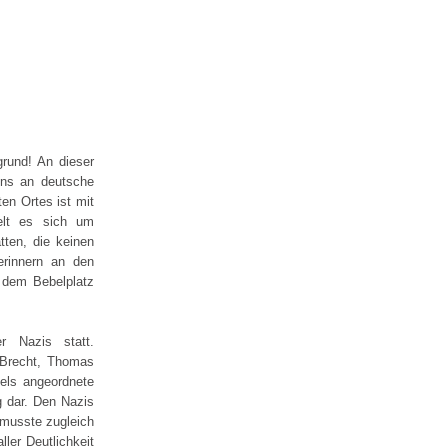
rund! An dieser
lins an deutsche
en Ortes ist mit
delt es sich um
tten, die keinen
erinnern an den
 dem Bebelplatz
r Nazis statt.
t Brecht, Thomas
els angeordnete
g dar. Den Nazis
s musste zugleich
ller Deutlichkeit