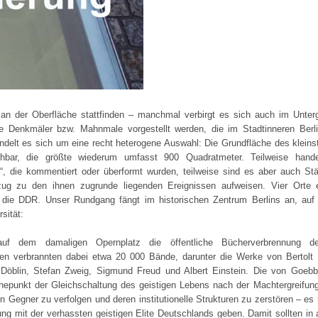
n der Oberfläche stattfinden – manchmal verbirgt es sich auch im Unterg
sche Denkmäler bzw. Mahnmale vorgestellt werden, die im Stadtinneren Ber
ndelt es sich um eine recht heterogene Auswahl: Die Grundfläche des kleinst
ichbar, die größte wiederum umfasst 900 Quadratmeter. Teilweise han
e“, die kommentiert oder überformt wurden, teilweise sind es aber auch Stä
zug zu den ihnen zugrunde liegenden Ereignissen aufweisen. Vier Orte 
n die DDR. Unser Rundgang fängt im historischen Zentrum Berlins an, auf
sität:
 dem damaligen Opernplatz die öffentliche Bücherverbrennung de
nten verbrannten dabei etwa 20 000 Bände, darunter die Werke von Bertol
 Döblin, Stefan Zweig, Sigmund Freud und Albert Einstein. Die von Goebb
öhepunkt der Gleichschaltung des geistigen Lebens nach der Machtergreifun
chen Gegner zu verfolgen und deren institutionelle Strukturen zu zerstören – e
ng mit der verhassten geistigen Elite Deutschlands geben. Damit sollten in a