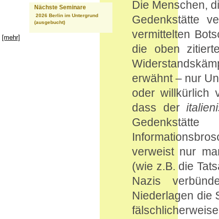
Die Menschen, di
Nächste Seminare
2026 Berlin im Untergrund
Gedenkstätte v
(ausgebucht)
vermittelten Bot
[mehr]
die oben zitier
Widerstandskäm
erwähnt – nur Unb
oder willkürlich
dass der
italie
Gedenkstätt
Informationsbros
verweist nur mar
(wie z.B. die Tat
Nazis verbünd
Niederlagen die S
fälschlicherwei