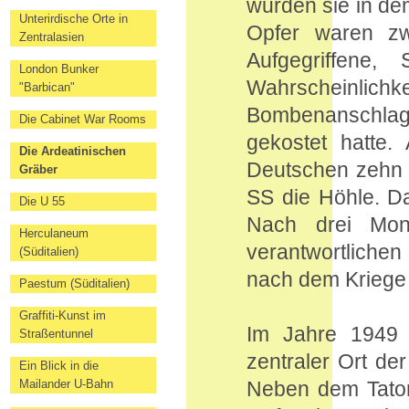
wurden sie in de
Unterirdische Orte in
Opfer waren zw
Zentralasien
Aufgegriffene,
London Bunker
Wahrscheinlic
"Barbican"
Bombenanschla
Die Cabinet War Rooms
gekostet hatte. 
Die Ardeatinischen
Deutschen zehn 
Gräber
SS die Höhle. Da
Die U 55
Nach drei Mon
Herculaneum
verantwortliche
(Süditalien)
nach dem Kriege 
Paestum (Süditalien)
Graffiti-Kunst im
Im Jahre 1949 w
Straßentunnel
zentraler Ort de
Ein Blick in die
Mailander U-Bahn
Neben dem Tator