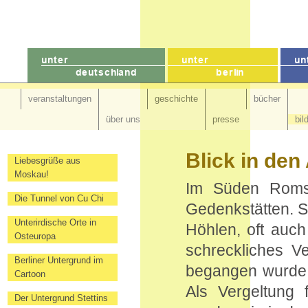
veranstaltungen
geschichte
bücher
über uns
presse
bil
Blick in den
Liebesgrüße aus
Moskau!
Im Süden Roms b
Die Tunnel von Cu Chi
Gedenkstätten. S
Unterirdische Orte in
Höhlen, oft auch
Osteuropa
schreckliches 
Berliner Untergrund im
begangen wurde:
Cartoon
Als Vergeltung 
Der Untergrund Stettins