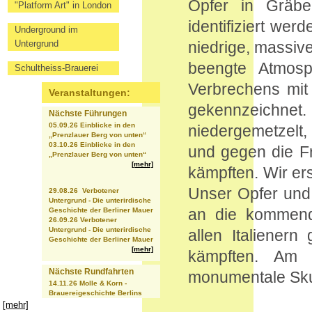
Opfer in Gräbe
"Platform Art" in London
identifiziert we
Underground im
Untergrund
niedrige, massi
beengte Atmosp
Schultheiss-Brauerei
Verbrechens mit 
Veranstaltungen:
gekennzeichne
Nächste Führungen
05.09.26 Einblicke in den
niedergemetzelt, 
„Prenzlauer Berg von unten“
03.10.26 Einblicke in den
und gegen die F
„Prenzlauer Berg von unten“
[mehr]
kämpften. Wir ers
Unser Opfer und
29.08.26 Verbotener
Untergrund - Die unterirdische
an die kommende
Geschichte der Berliner Mauer
26.09.26 Verbotener
Untergrund - Die unterirdische
allen Italienern
Geschichte der Berliner Mauer
[mehr]
kämpften. Am 
Nächste Rundfahrten
monumentale Skul
14.11.26 Molle & Korn -
Brauereigeschichte Berlins
[mehr]